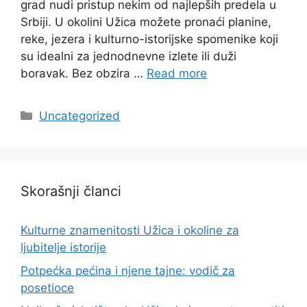
grad nudi pristup nekim od najlepših predela u
Srbiji. U okolini Užica možete pronaći planine,
reke, jezera i kulturno-istorijske spomenike koji
su idealni za jednodnevne izlete ili duži
boravak. Bez obzira …
Read more
Categories
Uncategorized
Skorašnji članci
Kulturne znamenitosti Užica i okoline za
ljubitelje istorije
Potpećka pećina i njene tajne: vodič za
posetioce