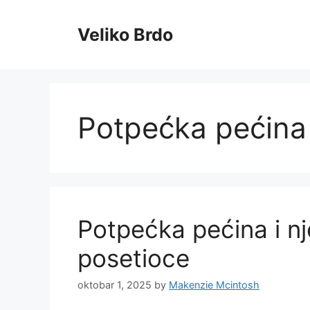
Skip
to
Veliko Brdo
content
Potpećka pećina
Potpećka pećina i nj
posetioce
oktobar 1, 2025
by
Makenzie Mcintosh